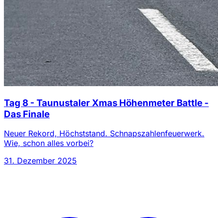
Tag 8 - Taunustaler Xmas Höhenmeter Battle -
Das Finale
Neuer Rekord, Höchststand. Schnapszahlenfeuerwerk.
Wie, schon alles vorbei?
31. Dezember 2025