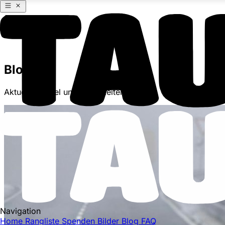
Blog
Aktuelle Artikel und Neuigkeiten
Navigation
Home
Rangliste
Spenden
Bilder
Blog
FAQ