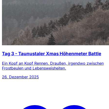
Tag 3 - Taunustaler Xmas Höhenmeter Battle
Ein Kopf an Kopf Rennen. Draußen, irgendwo zwischen
Frostbeulen und Lebensweisheiten.
26. Dezember 2025