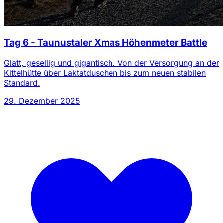
Tag 6 - Taunustaler Xmas Höhenmeter Battle
Glatt, gesellig und gigantisch. Von der Versorgung an der
Kittelhütte über Laktatduschen bis zum neuen stabilen
Standard.
29. Dezember 2025